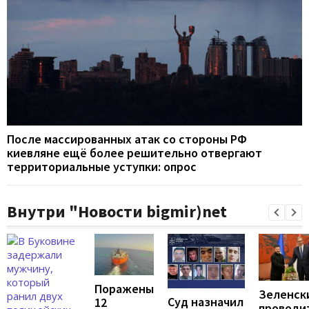
После массированных атак со стороны РФ
киевляне ещё более решительно отвергают
территориальные уступки: опрос
Внутри "Новости bigmir)net
Поражены
Зеленск
Суд назначил
12
проводи