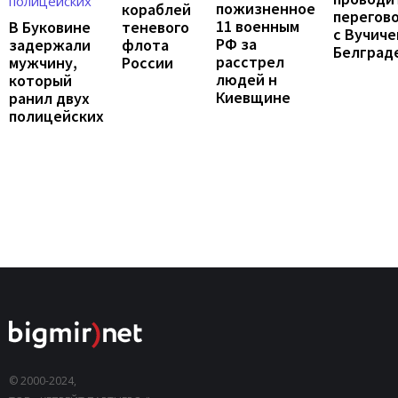
пожизненное
кораблей
перегов
11 военным
В Буковине
теневого
с Вучиче
РФ за
задержали
флота
Белград
расстрел
мужчину,
России
людей н
который
Киевщине
ранил двух
полицейских
© 2000-2024,