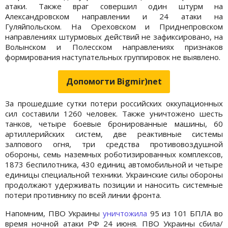
атаки. Также враг совершил один штурм на
Александровском направлении и 24 атаки на
Гуляйпольском. На Ореховском и Приднепровском
направлениях штурмовых действий не зафиксировано, на
Волынском и Полесском направлениях признаков
формирования наступательных группировок не выявлено.
Допомогти Bigmir)net
За прошедшие сутки потери российских оккупационных
сил составили 1260 человек. Также уничтожено шесть
танков, четыре боевые бронированные машины, 60
артиллерийских систем, две реактивные системы
залпового огня, три средства противовоздушной
обороны, семь наземных роботизированных комплексов,
1873 беспилотника, 430 единиц автомобильной и четыре
единицы специальной техники. Украинские силы обороны
продолжают удерживать позиции и наносить системные
потери противнику по всей линии фронта.
Напомним, ПВО Украины
уничтожила
95 из 101 БПЛА во
время ночной атаки РФ 24 июня. ПВО Украины сбила/