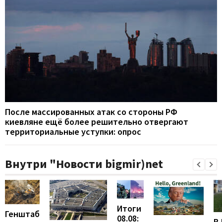
После массированных атак со стороны РФ
киевляне ещё более решительно отвергают
территориальные уступки: опрос
Внутри "Новости bigmir)net
Итоги
Генштаб
08.08:
В