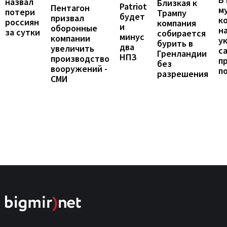
назвал
Близкая к
Patriot
Пентагон
м
потери
Трампу
будет
призвал
к
россиян
компания
и
оборонные
н
за сутки
собирается
минус
компании
у
бурить в
два
увеличить
с
Гренландии
НПЗ
производство
п
без
вооружений -
п
разрешения
СМИ