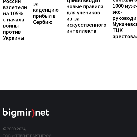
Дания вводит
России
за
1000 муж
новые правила
взлетели
каденцию
экс-
для учеников
на 105%
прибыл в
руководи
из-за
с начала
Сербию
Мукачевс
искусственного
войны
ТЦК
интеллекта
против
арестова
Украины
© 2000-2024,
ТОВ «КЕПРЕЙТ ПАРТНЕРС»".