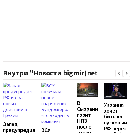
Внутри "Новости bigmir)net
В
Украина
Сызрани
хочет
горит
бить по
НПЗ
пусковым
Запад
после
РФ через
предупредил
ВСУ
атаки