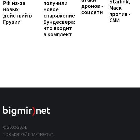
Starlink,
РФ из-за
получили
дронов -
Маск
новых
новое
соцсети
против -
действий в
снаряжение
СМИ
Грузии
Бундесвера:
что входит
в комплект
© 2000-2024,
ТОВ «КЕПРЕЙТ ПАРТНЕРС»".