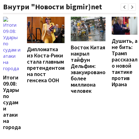
Внутри "Новости bigmir)net
Душить, а
не бить:
Восток Китая
Дипломатка
Трамп
накрыл
из Коста-Рики
рассказал
тайфун
стала главным
о новой
Дельфин:
претендентом
тактике
эвакуировано
на пост
Итоги
против
более
генсека ООН
09.08:
Ирана
миллиона
Удары
человек
по
судам
и
атаки
на
города