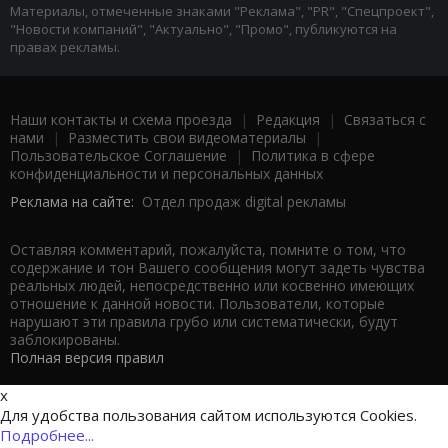
Материалы, отмеченные знаками "Реклама", "PR", "Спецпроект",
"Новости компаний", "Актуально", "Промо", публикуются на
правах рекламы.
Наши контакты и схема проезда
|
Редакция
|
Связаться с
нами
|
Разместить свои видеоматериалы
|
Пользовательское Соглашение
|
Политика в сфере
конфиденциальности и персональных данных
Реклама на сайте:
Отдел продаж digital рекламы
Оставляя комментарий, пожалуйста, помните о том, что
содержание и тон Вашего сообщения могут задеть чувства
реальных людей, непосредственно или косвенно имеющих
отношение к данной новости. Пользователи, которые
нарушают эти правила грубо или систематически, будут
заблокированы.
Полная версия правил
x
Для удобства пользования сайтом используются Cookies.
Подробнее...