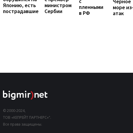
с
Черное
Японию, есть
министром
пленными
море из
пострадавшие
Сербии
в РФ
атак
© 2000-2024,
ТОВ «КЕПРЕЙТ ПАРТНЕРС»".
Все права защищены.