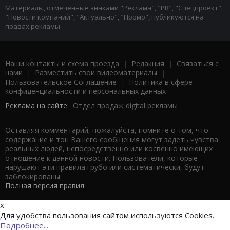
Материалы, отмеченные знаками "Реклама", "PR", "Спецпроект",
"Новости компаний", "Актуально", "Промо", публикуются на
правах рекламы.
Наши контакты и схема проезда
|
Редакция
|
Связаться с
нами
|
Разместить свои видеоматериалы
|
Пользовательское Соглашение
|
Политика в сфере
конфиденциальности и персональных данных
Реклама на сайте:
Отдел продаж digital рекламы
Оставляя комментарий, пожалуйста, помните о том, что
содержание и тон Вашего сообщения могут задеть чувства
реальных людей, непосредственно или косвенно имеющих
отношение к данной новости. Пользователи, которые
нарушают эти правила грубо или систематически, будут
заблокированы.
Полная версия правил
x
Для удобства пользования сайтом используются Cookies.
Подробнее...