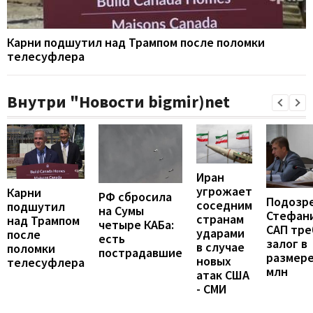
Карни подшутил над Трампом после поломки
телесуфлера
Внутри "Новости bigmir)net
Иран
угрожает
Карни
РФ сбросила
Подозр
соседним
подшутил
на Сумы
Стефан
странам
над Трампом
четыре КАБа:
САП тре
ударами
после
есть
залог в
в случае
поломки
пострадавшие
размере
новых
телесуфлера
млн
атак США
- СМИ