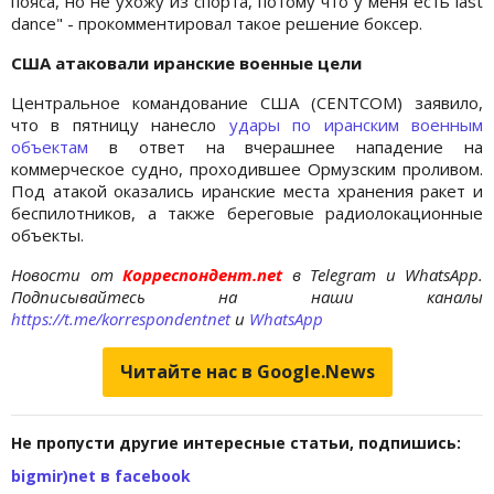
пояса, но не ухожу из спорта, потому что у меня есть last
dance" - прокомментировал такое решение боксер.
США атаковали иранские военные цели
Центральное командование США (CENTCOM) заявило,
что в пятницу нанесло
удары по иранским военным
объектам
в ответ на вчерашнее нападение на
коммерческое судно, проходившее Ормузским проливом.
Под атакой оказались иранские места хранения ракет и
беспилотников, а также береговые радиолокационные
объекты.
Новости от
Корреспондент.net
в Telegram и WhatsApp.
Подписывайтесь на наши каналы
https://t.me/korrespondentnet
и
WhatsApp
Читайте нас в Google.News
Не пропусти другие интересные статьи, подпишись:
bigmir)net в facebook