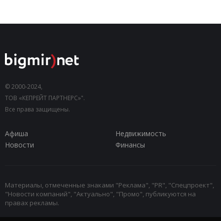
© 2000-2024,
ТОВ «КЕПРЕЙТ ПАРТНЕРС»".
Все права защищены.
Афиша
Недвижимость
Новости
Финансы
Материалы, отмеченные знаками "Реклама", "PR", "Спецпроект",
"Новости компаний", "Актуально", "Промо", публикуются на
правах рекламы.