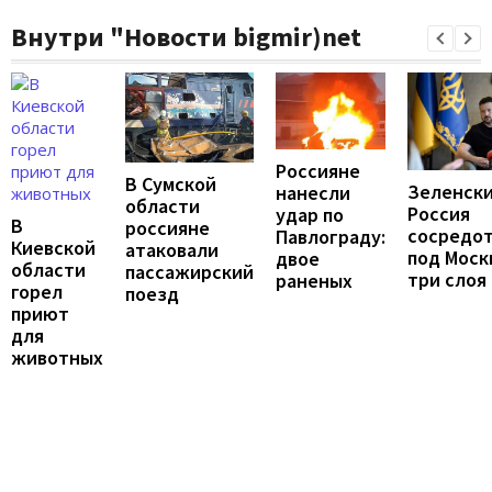
Внутри "Новости bigmir)net
Россияне
В Сумской
Зеленски
нанесли
области
Россия
удар по
В
россияне
сосредо
Павлограду:
Киевской
атаковали
под Моск
двое
области
пассажирский
три слоя
раненых
горел
поезд
приют
для
животных