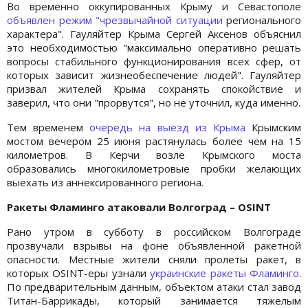
Во временно оккупированных Крыму и Севастополе
объявлен режим "чрезвычайной ситуации
регионального
характера". Гауляйтер Крыма Сергей Аксенов объяснил
это необходимостью "максимально оперативно решать
вопросы стабильного функционирования всех сфер, от
которых зависит жизнеобеспечение людей". Гауляйтер
призвал жителей Крыма сохранять спокойствие и
заверил, что они "прорвутся", но не уточнил, куда именно.
Тем временем
очередь на выезд из Крыма
Крымским
мостом вечером 25 июня растянулась более чем на 15
километров. В Керчи возле Крымского моста
образовались многокилометровые пробки желающих
выехать из аннексированного региона.
Ракеты Фламинго атаковали Волгоград – OSINT
Рано утром в субботу в российском Волгограде
прозвучали взрывы на фоне объявленной ракетной
опасности. Местные жители сняли пролеты ракет, в
которых OSINT-еры узнали
украинские ракеты Фламинго
.
По предварительным данным, объектом атаки стал завод
Титан-Баррикады, который занимается тяжелым