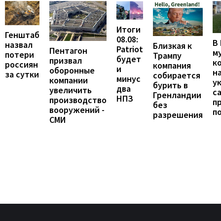
Итоги
Генштаб
08.08:
В
назвал
Близкая к
Patriot
Пентагон
м
потери
Трампу
будет
призвал
к
россиян
компания
и
оборонные
н
за сутки
собирается
минус
компании
у
бурить в
два
увеличить
с
Гренландии
НПЗ
производство
п
без
вооружений -
п
разрешения
СМИ