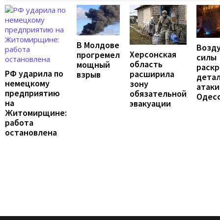
В Молдове
Возд
Херсонская
прогремел
силы
область
мощный
раск
РФ ударила по
расширила
взрыв
дета
немецкому
зону
атаки
предприятию
обязательной
Одес
на
эвакуации
Житомирщине:
работа
остановлена