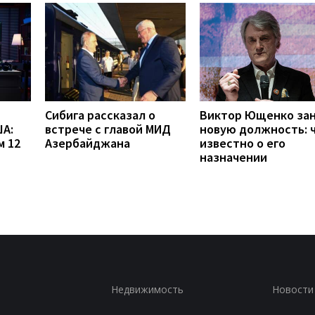
Сибига рассказал о
Виктор Ющенко за
А:
встрече с главой МИД
новую должность: 
м 12
Азербайджана
известно о его
назначении
Недвижимость
Новости