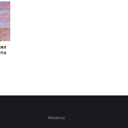
нял
Товарооборот РФ и
В Закарпатье
что
Армении за год
продолжаются
сократился на две
масштабные обыски 
трети
связи с незаконным
списанием
военнообязанных
Финансы