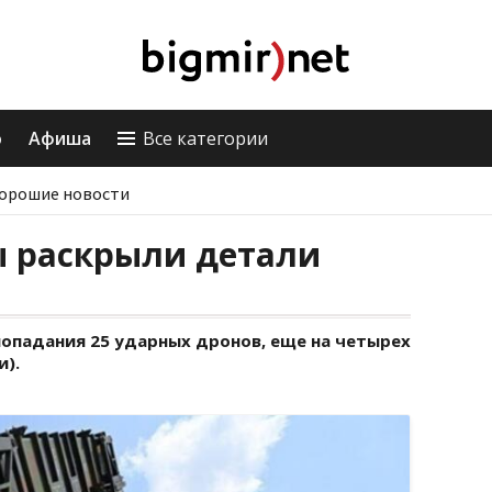
о
Афиша
Все категории
орошие новости
 раскрыли детали
Ф
попадания 25 ударных дронов, еще на четырех
и).