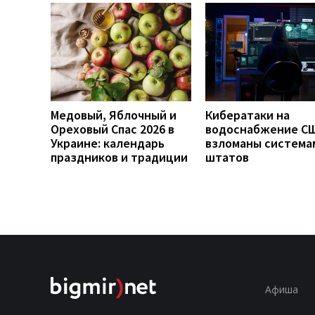
Медовый, Яблочный и
Кибератаки на
Ореховый Спас 2026 в
водоснабжение СШ
Украине: календарь
взломаны система
праздников и традиции
штатов
Афиша