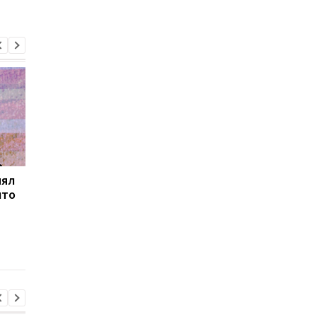
нял
Товарооборот РФ и
В Закарпатье
что
Армении за год
продолжаются
сократился на две
масштабные обыски 
трети
связи с незаконным
списанием
военнообязанных