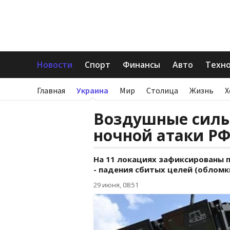
Новости
Спорт
Финансы
Авто
Техн
Главная
Украина
Мир
Столица
Жизнь
Х
Воздушные силы
ночной атаки Р
На 11 локациях зафиксированы 
- падения сбитых целей (обломк
29 июня, 08:51