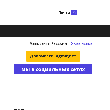
Почта
Искать
Язык сайта:
Русский
|
Українська
Допомогти Bigmir)net
Мы в социальных сетях