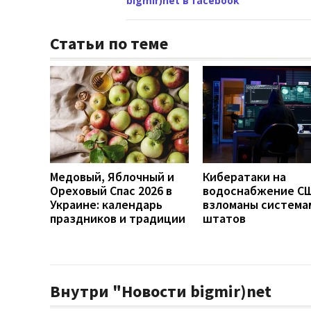
bigmir)net в facebook
Статьи по теме
Медовый, Яблочный и
Кибератаки на
Ореховый Спас 2026 в
водоснабжение СШ
Украине: календарь
взломаны система
праздников и традиции
штатов
Внутри "Новости bigmir)net