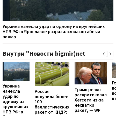
Украина нанесла удар по одному из крупнейших
НПЗ РФ: в Ярославле разразился масштабный
пожар
Внутри "Новости bigmir)net
Г
Украина
п
Трамп резко
нанесла
Россия
п
раскритиковал
удар по
получила более
в
Хегсета из-за
одному из
100
нехватки
крупнейших
баллистических
ракет, — WP
НПЗ РФ: в
ракет от КНДР: