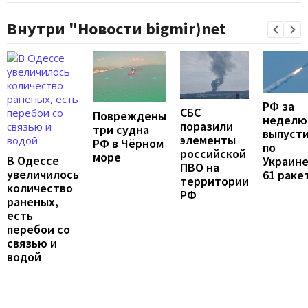
Внутри "Новости bigmir)net
РФ за
СБС
Повреждены
неделю
поразили
три судна
выпуст
элементы
РФ в Чёрном
по
российской
море
В Одессе
Украин
ПВО на
увеличилось
61 раке
территории
количество
РФ
раненых,
есть
перебои со
связью и
водой