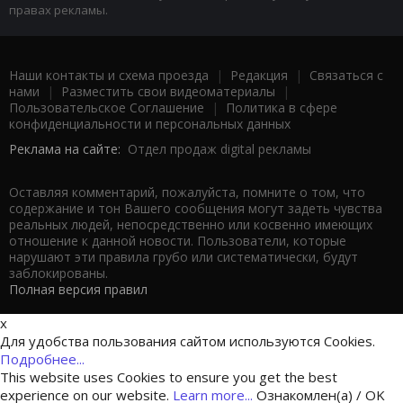
правах рекламы.
Наши контакты и схема проезда
|
Редакция
|
Связаться с
нами
|
Разместить свои видеоматериалы
|
Пользовательское Соглашение
|
Политика в сфере
конфиденциальности и персональных данных
Реклама на сайте:
Отдел продаж digital рекламы
Оставляя комментарий, пожалуйста, помните о том, что
содержание и тон Вашего сообщения могут задеть чувства
реальных людей, непосредственно или косвенно имеющих
отношение к данной новости. Пользователи, которые
нарушают эти правила грубо или систематически, будут
заблокированы.
Полная версия правил
x
Для удобства пользования сайтом используются Cookies.
Подробнее...
This website uses Cookies to ensure you get the best
experience on our website.
Learn more...
Ознакомлен(а) / OK