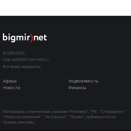
© 2000-2024,
ТОВ «КЕПРЕЙТ ПАРТНЕРС»".
Все права защищены.
Афиша
Недвижимость
Новости
Финансы
Материалы, отмеченные знаками "Реклама", "PR", "Спецпроект",
"Новости компаний", "Актуально", "Промо", публикуются на
правах рекламы.