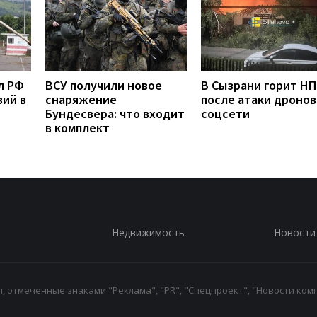
л РФ
ВСУ получили новое
В Сызрани горит Н
вий в
снаряжение
после атаки дронов
Бундесвера: что входит
соцсети
в комплект
Недвижимость
Новости
 отмеченные знаками "Реклама", "PR", "Спецпроект", "Новости комп