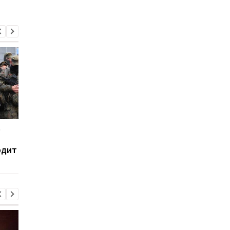
е
В Сызрани горит НПЗ
Украина хочет бить 
после атаки дронов -
пусковым РФ через
одит
соцсети
Starlink, Маск против
СМИ