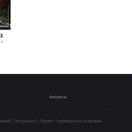
ПЗ
Украина хочет бить по
США подозревают РФ
 -
пусковым РФ через
причастности к
Starlink, Маск против -
инциденту с дроном
СМИ
Лейпциге - WSJ
Финансы
аний", "Актуально", "Промо", публикуются на правах