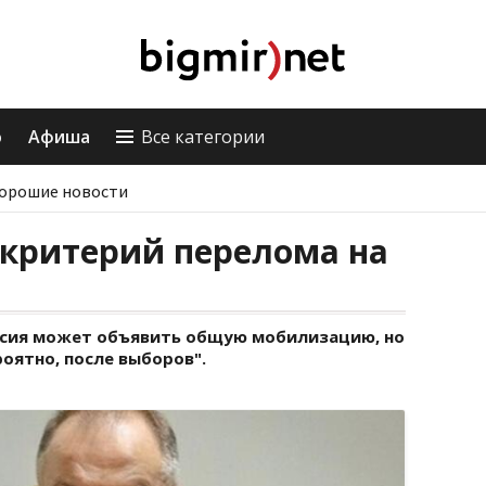
о
Афиша
Все категории
орошие новости
 критерий перелома на
ссия может объявить общую мобилизацию, но
роятно, после выборов".