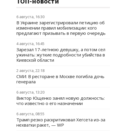
ТОП-новости
6 августа, 16:30
В Украине зарегистрировали петицию об
изменении правил мобилизации: кого
предлагают призывать в первую очередь
4 августа, 16:45
Зарезал 17-летнюю девушку, а потом сел
ужинать: жуткие подробности убийства в
Киевской области
2 августа, 22:18
СМИ: В ресторане в Москве погибла дочь
генерала
6 августа, 13:20
Виктор Ющенко занял новую должность:
что известно о его назначении
6 августа, 08:55
Трамп резко раскритиковал Хегсета из-за
нехватки ракет, — WP