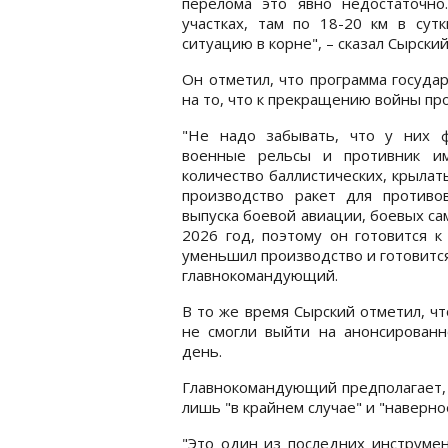
перелома это явно недостаточно
участках, там по 18-20 км в сут
ситуацию в корне", – сказал Сырский
Он отметил, что программа госуда
на то, что к прекращению войны про
"Не надо забывать, что у них 
военные рельсы и противник и
количество баллистических, крылат
производство ракет для противо
выпуска боевой авиации, боевых сам
2026 год, поэтому он готовится к
уменьшил производство и готовится 
главнокомандующий.
В то же время Сырский отметил, ч
не смогли выйти на анонсированн
день.
Главнокомандующий предполагает,
лишь "в крайнем случае" и "наверно
"Это один из последних инструмен