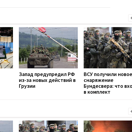
Запад предупредил РФ
ВСУ получили ново
из-за новых действий в
снаряжение
Грузии
Бундесвера: что вх
в комплект