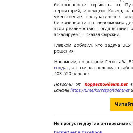
бесконечности скрывать от Пу
территорий, изоляцию Крыма, ра
уменьшение наступательных оп
бесконечности это невозможно дел
этой реальностью. Тогда встанет 
эскалируем", – сказал Сырский.
Главком добавил, что задача ВСУ 
решения.
Напомним, по данным Генштаба В
солдат
, а с начала полномасштаб
403 550 человек.
Новости от
Корреспондент.net
в
каналы
https://t.me/korrespondentnet
Читайт
Не пропусти другие интересные с
bigmir)net в facebook