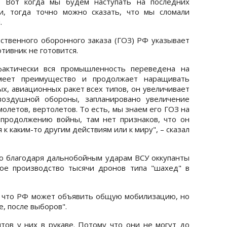
. Вот когда мы будем наступать на последних
ки, тогда точно можно сказать, что мы сломали
.
рственного оборонного заказа (ГОЗ) РФ указывает
тивник не готовится.
фактически вся промышленность переведена на
меет преимущество и продолжает наращивать
ых, авиационных ракет всех типов, он увеличивает
воздушной обороны, запланировано увеличение
олетов, вертолетов. То есть, мы знаем его ГОЗ на
 продолжению войны, там нет признаков, что он
к каким-то другим действиям или к миру", – сказал
то благодаря дальнобойным ударам ВСУ оккупанты
ое производство тысячи дронов типа "шахед" в
 что РФ может объявить общую мобилизацию, но
е, после выборов".
тов у них в рукаве. Потому что они не могут до