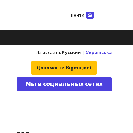
Почта
Искать
Язык сайта:
Русский
|
Українська
Допомогти Bigmir)net
Мы в социальных сетях