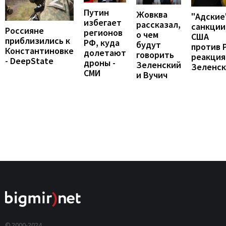
Путин
Жовква
"Адские
избегает
рассказал,
санкции
Россияне
регионов
о чем
США
приблизились к
РФ, куда
будут
против 
Константиновке
долетают
говорить
реакция
- DeepState
дроны -
Зеленский
Зеленск
СМИ
и Вучич
© 2000-2024,