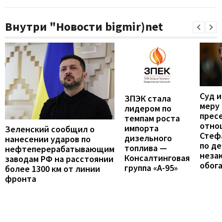
Внутри "Новости bigmir)net
Суд 
ЗПЭК стала
меру
лидером по
прес
темпам роста
отно
импорта
Зеленский сообщил о
Стеф
дизельного
нанесении ударов по
по де
топлива —
нефтеперерабатывающим
неза
Консалтинговая
заводам РФ на расстоянии
обог
группа «А-95»
более 1300 км от линии
фронта