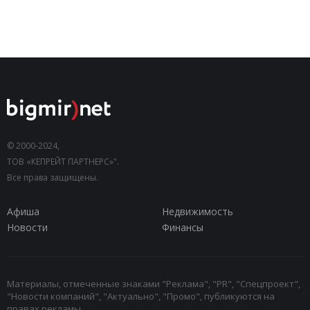
© 2000-2024,
ТОВ «КЕПРЕЙТ ПАРТНЕРС»".
Все права защищены.
Афиша
Недвижимость
Новости
Финансы
Материалы, отмеченные знаками "Реклама", "PR", "Спецпроект",
"Новости компаний", "Актуально", "Промо", публикуются на
правах рекламы.