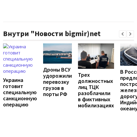
Внутри "Новости bigmir)net
Дроны ВСУ
В Росс
Трех
удорожили
предл
Украина
должностных
перевозку
постр
готовит
лиц ТЦК
грузов в
желез
специальную
разоблачили
порты РФ
дорогу
санкционную
в фиктивных
Индий
операцию
мобилизациях
океан