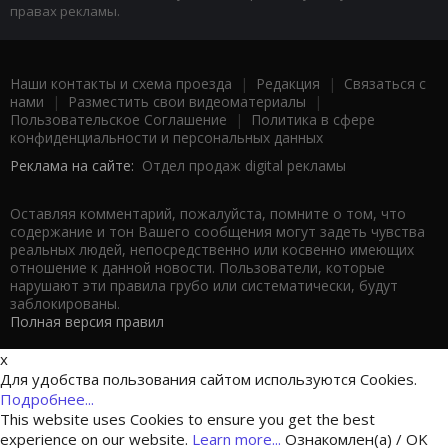
правах рекламы.
Наши контакты и схема проезда
|
Редакция
|
Связаться с
нами
|
Разместить свои видеоматериалы
|
Пользовательское Соглашение
|
Политика в сфере
конфиденциальности и персональных данных
Реклама на сайте:
Отдел продаж digital рекламы
Оставляя комментарий, пожалуйста, помните о том, что
содержание и тон Вашего сообщения могут задеть чувства
реальных людей, непосредственно или косвенно имеющих
отношение к данной новости. Пользователи, которые
нарушают эти правила грубо или систематически, будут
заблокированы.
Полная версия правил
x
Для удобства пользования сайтом используются Cookies.
Подробнее...
This website uses Cookies to ensure you get the best
experience on our website.
Learn more...
Ознакомлен(а) / OK