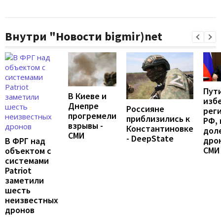
Внутри "Новости bigmir)net
Пут
В Киеве и
изб
Днепре
Россияне
рег
прогремели
приблизились к
РФ, 
взрывы -
Константиновке
дол
СМИ
- DeepState
дрон
В ФРГ над
СМИ
объектом с
системами
Patriot
заметили
шесть
неизвестных
дронов