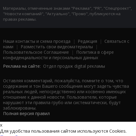
Материалы, отмеченные знаками "Реклама", "PR", "Спецпроект",
"Новости компаний", "Актуально", "Промо", публикуются на
правах рекламы.
Наши контакты и схема проезда
|
Редакция
|
Связаться с
нами
|
Разместить свои видеоматериалы
|
Пользовательское Соглашение
|
Политика в сфере
конфиденциальности и персональных данных
Реклама на сайте:
Отдел продаж digital рекламы
Оставляя комментарий, пожалуйста, помните о том, что
содержание и тон Вашего сообщения могут задеть чувства
реальных людей, непосредственно или косвенно имеющих
отношение к данной новости. Пользователи, которые
нарушают эти правила грубо или систематически, будут
заблокированы.
Полная версия правил
x
Для удобства пользования сайтом используются Cookies.