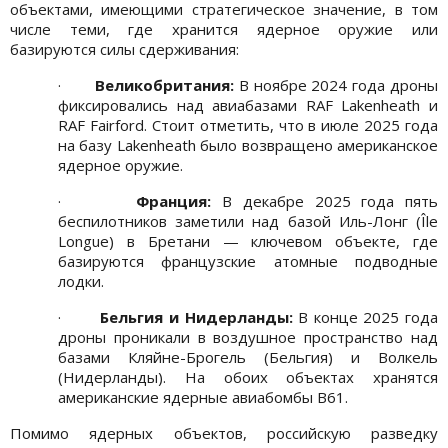
объектами, имеющими стратегическое значение, в том
числе теми, где хранится ядерное оружие или
базируются силы сдерживания:
·
Великобритания:
В ноябре 2024 года дроны
фиксировались над авиабазами RAF Lakenheath и
RAF Fairford. Стоит отметить, что в июле 2025 года
на базу Lakenheath было возвращено американское
ядерное оружие.
·
Франция:
В декабре 2025 года пять
беспилотников заметили над базой Иль-Лонг (Île
Longue) в Бретани — ключевом объекте, где
базируются французские атомные подводные
лодки.
·
Бельгия и Нидерланды:
В конце 2025 года
дроны проникали в воздушное пространство над
базами Кляйне-Брогель (Бельгия) и Волкель
(Нидерланды). На обоих объектах хранятся
американские ядерные авиабомбы B61.
Помимо ядерных объектов, российскую разведку