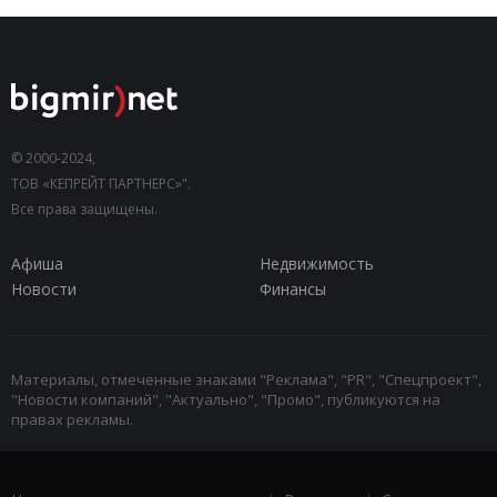
© 2000-2024,
ТОВ «КЕПРЕЙТ ПАРТНЕРС»".
Все права защищены.
Афиша
Недвижимость
Новости
Финансы
Материалы, отмеченные знаками "Реклама", "PR", "Спецпроект",
"Новости компаний", "Актуально", "Промо", публикуются на
правах рекламы.