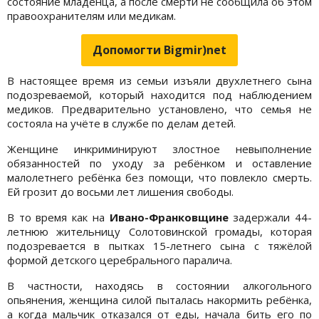
состояние младенца, а после смерти не сообщила об этом
правоохранителям или медикам.
Допомогти Bigmir)net
В настоящее время из семьи изъяли двухлетнего сына
подозреваемой, который находится под наблюдением
медиков. Предварительно установлено, что семья не
состояла на учёте в службе по делам детей.
Женщине инкриминируют злостное невыполнение
обязанностей по уходу за ребёнком и оставление
малолетнего ребёнка без помощи, что повлекло смерть.
Ей грозит до восьми лет лишения свободы.
В то время как на
Ивано-Франковщине
задержали 44-
летнюю жительницу Солотовинской громады, которая
подозревается в пытках 15-летнего сына с тяжёлой
формой детского церебрального паралича.
В частности, находясь в состоянии алкогольного
опьянения, женщина силой пыталась накормить ребёнка,
а когда мальчик отказался от еды, начала бить его по