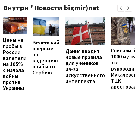
Внутри "Новости bigmir)net
Цены на
Зеленский
гробы в
впервые
Списали 
Дания вводит
России
за
1000 муж
новые правила
взлетели
каденцию
экс-
для учеников
на 105%
прибыл в
руководи
из-за
с начала
Сербию
Мукачевс
искусственного
войны
ТЦК
интеллекта
против
арестова
Украины