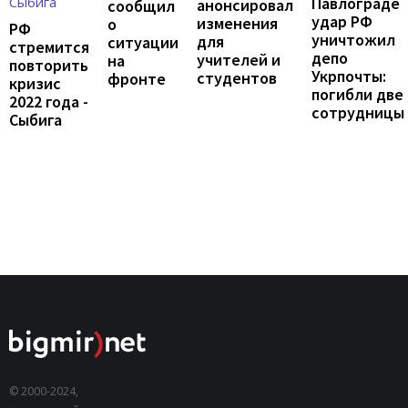
Павлограде
анонсировал
сообщил
удар РФ
изменения
о
РФ
уничтожил
для
ситуации
стремится
депо
учителей и
на
повторить
Укрпочты:
студентов
фронте
кризис
погибли две
2022 года -
сотрудницы
Сыбига
© 2000-2024,