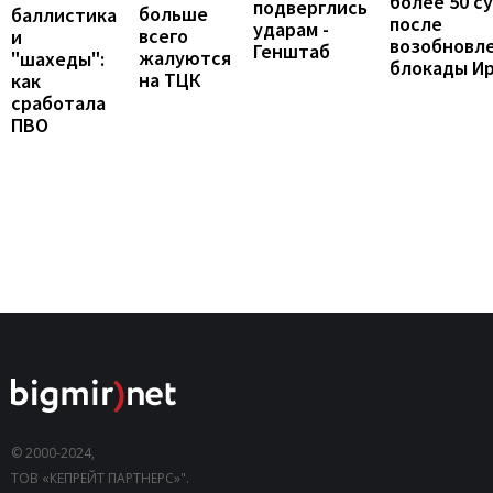
более 50 с
подверглись
больше
баллистика
после
ударам -
всего
и
возобновл
Генштаб
жалуются
"шахеды":
блокады И
на ТЦК
как
сработала
ПВО
© 2000-2024,
ТОВ «КЕПРЕЙТ ПАРТНЕРС»".