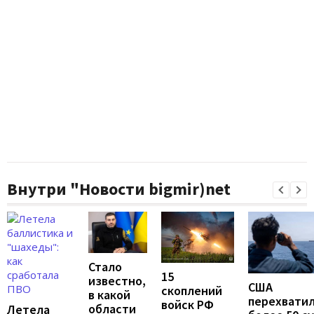
Внутри "Новости bigmir)net
Стало
15
известно,
США
скоплений
в какой
перехвати
войск РФ
области
Летела