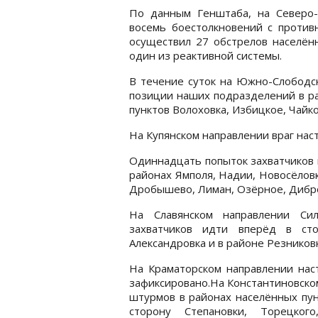
По данным Генштаба, на Северо-
восемь боестолкновений с против
осуществил 27 обстрелов населённ
один из реактивной системы.
В течение суток на Южно-Слободс
позиции наших подразделений в ра
пунктов Волоховка, Избицкое, Чайк
На Купянском направлении враг нас
Одиннадцать попыток захватчиков 
районах Ямполя, Надии, Новосёловк
Дробышево, Лиман, Озёрное, Дибро
На Славянском направлении Си
захватчиков идти вперёд в сто
Александровка и в районе Резниковк
На Краматорском направлении наст
зафиксировано.На Константиновско
штурмов в районах населённых пун
сторону Степановки, Торецко