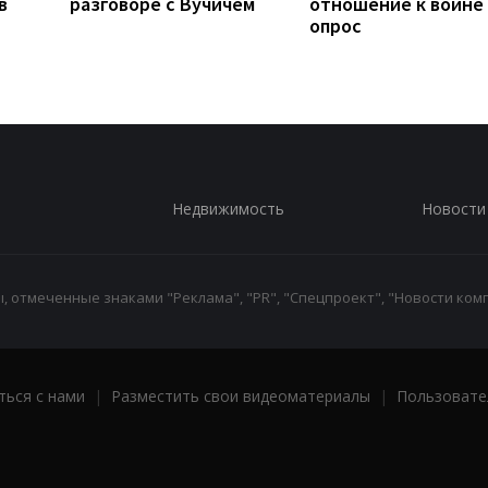
в
разговоре с Вучичем
отношение к войне 
опрос
Недвижимость
Новости
 отмеченные знаками "Реклама", "PR", "Спецпроект", "Новости комп
ться с нами
|
Разместить свои видеоматериалы
|
Пользовате