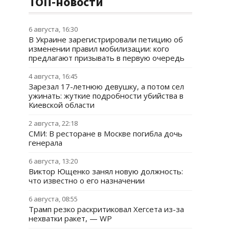
ТОП-новости
6 августа, 16:30
В Украине зарегистрировали петицию об
изменении правил мобилизации: кого
предлагают призывать в первую очередь
4 августа, 16:45
Зарезал 17-летнюю девушку, а потом сел
ужинать: жуткие подробности убийства в
Киевской области
2 августа, 22:18
СМИ: В ресторане в Москве погибла дочь
генерала
6 августа, 13:20
Виктор Ющенко занял новую должность:
что известно о его назначении
6 августа, 08:55
Трамп резко раскритиковал Хегсета из-за
нехватки ракет, — WP