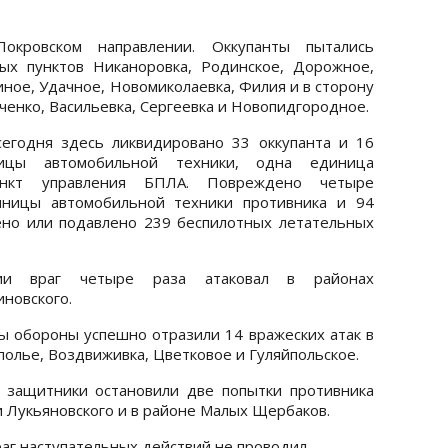
кровском направлении. Оккупанты пытались
ых пунктов Никаноровка, Родинское, Дорожное,
ное, Удачное, Новомиколаевка, Филия и в сторону
енко, Васильевка, Сергеевка и Новопидгородное.
егодня здесь ликвидировано 33 оккупанта и 16
ицы автомобильной техники, одна единица
ункт управления БПЛА. Повреждено четыре
иницы автомобильной техники противника и 94
ено или подавлено 239 беспилотных летательных
нии враг четыре раза атаковал в районах
иновского.
ы обороны успешно отразили 14 вражеских атак в
олье, Воздвиживка, Цветковое и Гуляйпольское.
 защитники остановили две попытки противника
 Лукьяновского и в районе Малых Щербаков.
аг наступательных действий не проводил.