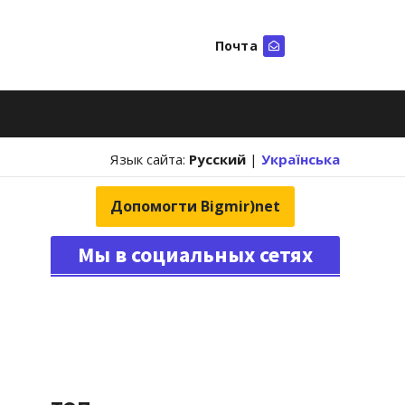
Почта
Искать
Язык сайта:
Русский
|
Українська
Допомогти Bigmir)net
Мы в социальных сетях