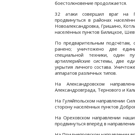
боестолкновение продолжается.
32 атаки совершил враг на По
продвинуться в районах населённ
Новоалександровка, Гришино, Котли
населённых пунктов Билицкое, Шевч
По предварительным подсчётам, с
ранено; уничтожено две един
специальной техники, один п
артиллерийские системы, две ед
укрытия личного состава. Уничтож
аппаратов различных типов.
На Александровском направле
Александровграда, Тернового и Кал
На Гуляйпольском направлении Сил
сторону населённых пунктов Доброп
На Ореховском направлении наши
продвинуться вперёд в направлении
На Приднепровском направлении вр