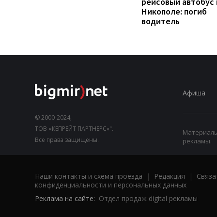
рейсовый автобус 
Никополе: погиб
водитель
Афиша
© 2000-2024,
ТОВ «КЕПРЕЙТ ПАРТНЕРС»".
Материалы,
Все права защищены.
рекламы.
Наши контакты и схема проезда
|
Редакция
|
Связа
конфиденциальности и персональных данных
Реклама на сайте:
Отдел продаж digital рекламы