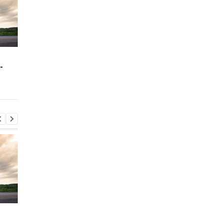
Зеленский: США будут
В Буковине задержа
-
поставлять ракеты для
мужчину, который
Patriot
ранил двух
полицейских
Зеленский: США будут
В Буковине задержа