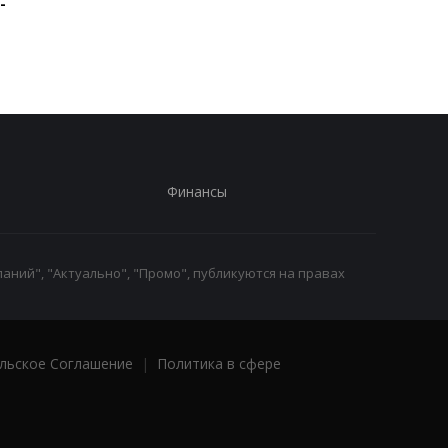
-
поставлять ракеты для
мужчину, который
Patriot
ранил двух
полицейских
Финансы
аний", "Актуально", "Промо", публикуются на правах
льское Соглашение
|
Политика в сфере