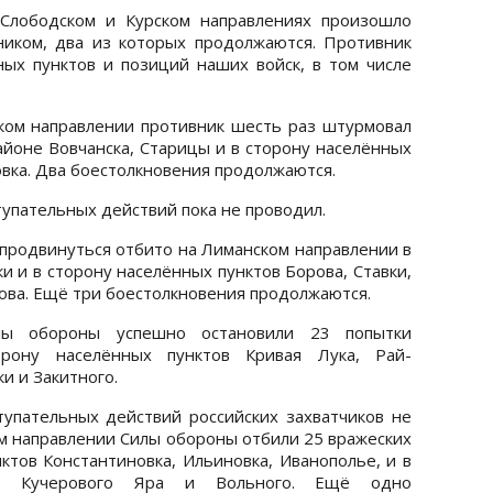
Слободском и Курском направлениях произошло
ником, два из которых продолжаются. Противник
ых пунктов и позиций наших войск, в том числе
ком направлении противник шесть раз штурмовал
йоне Вовчанска, Старицы и в сторону населённых
овка. Два боестолкновения продолжаются.
тупательных действий пока не проводил.
продвинуться отбито на Лиманском направлении в
и и в сторону населённых пунктов Борова, Ставки,
ва. Ещё три боестолкновения продолжаются.
лы обороны успешно остановили 23 попытки
рону населённых пунктов Кривая Лука, Рай-
и и Закитного.
упательных действий российских захватчиков не
м направлении Силы обороны отбили 25 вражеских
ктов Константиновка, Ильиновка, Иванополье, и в
го, Кучерового Яра и Вольного. Ещё одно