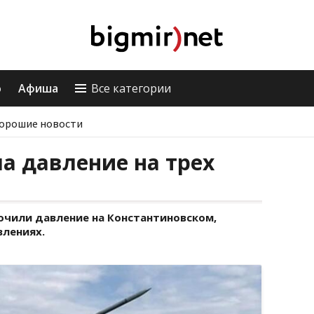
о
Афиша
Все категории
орошие новости
а давление на трех
очили давление на Константиновском,
влениях.