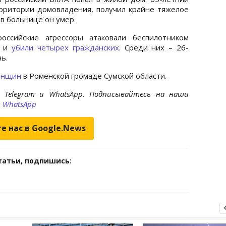
рритории домовладения, получил крайне тяжелое
 в больнице он умер.
ссийские агрессоры атаковали беспилотником
е и
убили четырех гражданских
. Среди них – 26-
ь.
женщин
в Роменской громаде Сумской области.
 Telegram и WhatsApp. Подписывайтесь на наши
и
WhatsApp
е нас в Google.News
татьи, подпишись: