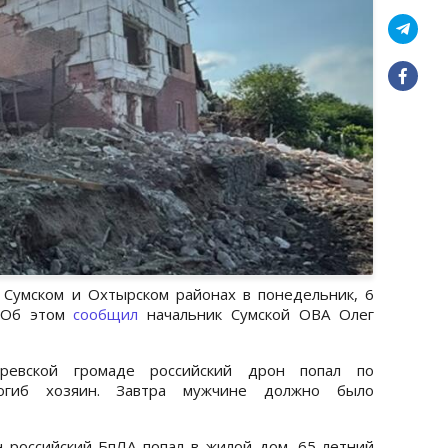
 Сумском и Охтырском районах в понедельник, 6
. Об этом
сообщил
начальник Сумской ОВА Олег
аревской громаде российский дрон попал по
Погиб хозяин. Завтра мужчине должно было
 российский БпЛА попал в жилой дом. 65-летний