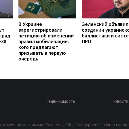
В Украине
Зеленский объявил
ут
зарегистрировали
создании украинск
град
петицию об изменении
баллистики и сист
+38
правил мобилизации:
ПРО
кого предлагают
призывать в первую
очередь
Недвижимость
Новости
 отмеченные знаками "Реклама", "PR", "Спецпроект", "Новости комп