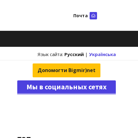
Почта
Искать
Язык сайта:
Русский
|
Українська
Допомогти Bigmir)net
Мы в социальных сетях