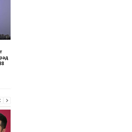
В Украине
Зеленский объявил 
т
зарегистрировали
создании украинско
град
петицию об изменении
баллистики и систе
38
правил мобилизации:
ПРО
кого предлагают
призывать в первую
очередь