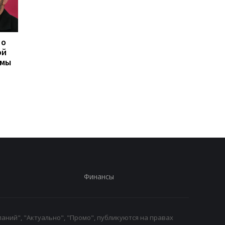
 о
Херсон полностью
Медовый, Яблочный 
ой
остался без света
Ореховый Спас 2026 
емы
после нападения
Украине: календарь
России
праздников и тради
Финансы
аний", "Актуально", "Промо", публикуются на правах