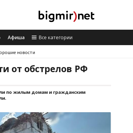
о
Афиша
Все категории
орошие новости
ти от обстрелов РФ
или по жилым домам и гражданским
ли.