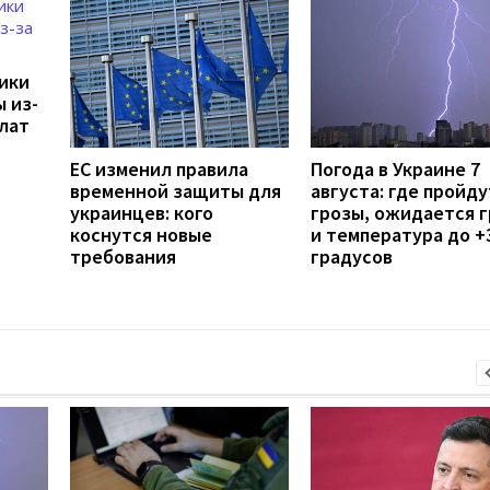
дики
 из-
лат
ЕС изменил правила
Погода в Украине 7
временной защиты для
августа: где пройду
украинцев: кого
грозы, ожидается 
коснутся новые
и температура до +
требования
градусов