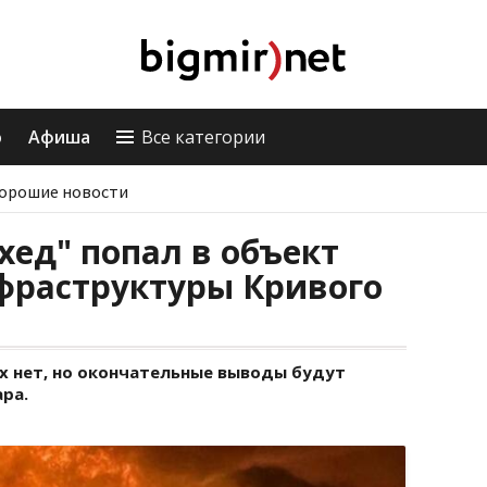
о
Афиша
Все категории
орошие новости
ед" попал в объект
фраструктуры Кривого
 нет, но окончательные выводы будут
ра.