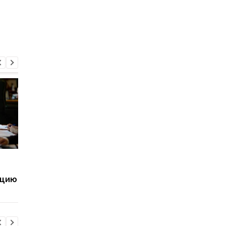
Дроны ВСУ удорожили
Трех должностных 
перевозку грузов в
ТЦК разоблачили в
ацию
порты РФ
фиктивных
мобилизациях