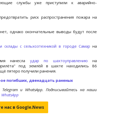
вующие службы уже приступили к аварийно-
предотвратить риск распространения пожара на
нет, однако окончательные выводы будут после
ли склады с сельхозтехникой в городе Самар
на
рмия нанесла
удар по шахтоуправлению
на
прилёта" под землёй в шахте находились 86
ещё пятеро получили ранения.
ое погибших, двенадцать раненых
 Telegram и WhatsApp. Подписывайтесь на наши
и
WhatsApp
е нас в Google.News