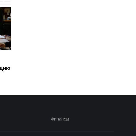
Дроны ВСУ удорожили
Трех должностных 
перевозку грузов в
ТЦК разоблачили в
ацию
порты РФ
фиктивных
мобилизациях
Финансы