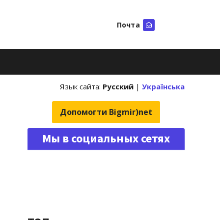
Почта
Искать
Язык сайта:
Русский
|
Українська
Допомогти Bigmir)net
Мы в социальных сетях