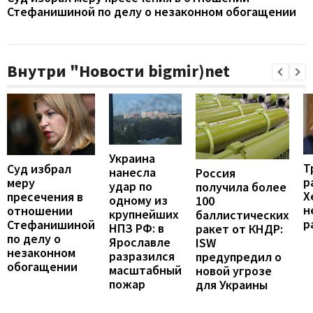
Стефанишиной по делу о незаконном обогащении
Внутри "Новости bigmir)net
Украина
Т
Суд избрал
нанесла
Россия
р
меру
удар по
получила более
Х
пресечения в
одному из
100
н
отношении
крупнейших
баллистических
р
Стефанишиной
НПЗ РФ: в
ракет от КНДР:
по делу о
Ярославле
ISW
незаконном
разразился
предупредил о
обогащении
масштабный
новой угрозе
пожар
для Украины