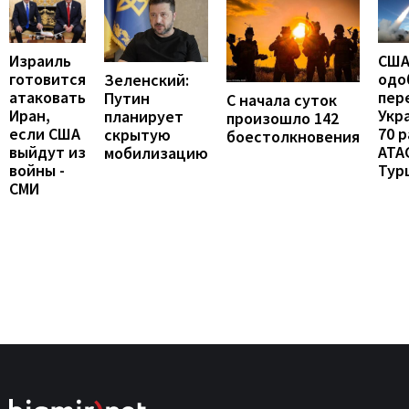
Израиль
СШ
готовится
одо
Зеленский:
атаковать
пер
Путин
С начала суток
Иран,
Укр
планирует
произошло 142
если США
70 
скрытую
боестолкновения
выйдут из
ATA
мобилизацию
войны -
Тур
СМИ