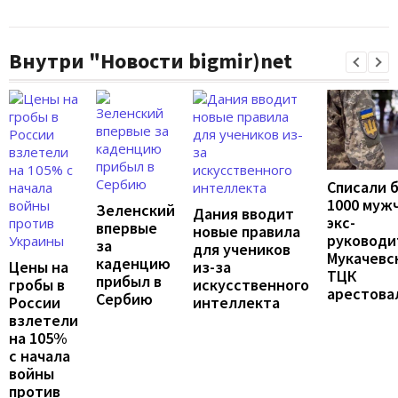
Внутри "Новости bigmir)net
Списали 
1000 муж
Зеленский
Дания вводит
экс-
впервые
новые правила
руководи
за
для учеников
Мукачевс
каденцию
Цены на
из-за
ТЦК
прибыл в
гробы в
искусственного
арестова
Сербию
России
интеллекта
взлетели
на 105%
с начала
войны
против