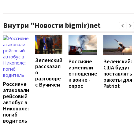
Внутри "Новости bigmir)net
Зеленский
Россияне
Зеленский:
рассказал
изменили
США будут
о
отношение
поставлять
разговоре
к войне -
ракеты для
Россияне
с Вучичем
опрос
Patriot
атаковали
рейсовый
автобус в
Никополе:
погиб
водитель