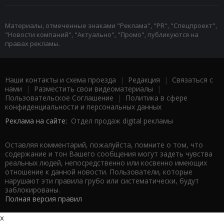
Материалы, отмеченные знаками "Реклама", "PR", "Спецпроект",
"Новости компаний", "Актуально", "Промо", публикуются на
правах рекламы.
Наши контакты и схема проезда
|
Редакция
|
Связаться с
нами
|
Разместить свои видеоматериалы
|
Пользовательское Соглашение
|
Политика в сфере
конфиденциальности и персональных данных
Реклама на сайте:
Отдел продаж digital рекламы
Оставляя комментарий, пожалуйста, помните о том, что
содержание и тон Вашего сообщения могут задеть чувства
реальных людей, непосредственно или косвенно имеющих
отношение к данной новости. Пользователи, которые
нарушают эти правила грубо или систематически, будут
заблокированы.
Полная версия правил
x