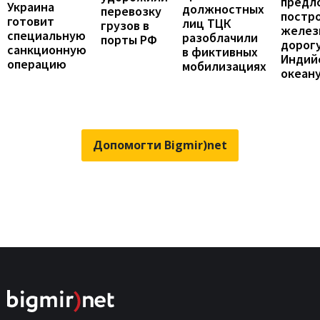
предл
Украина
должностных
перевозку
постр
готовит
лиц ТЦК
грузов в
желез
специальную
разоблачили
порты РФ
дорогу
санкционную
в фиктивных
Индий
операцию
мобилизациях
океан
Допомогти Bigmir)net