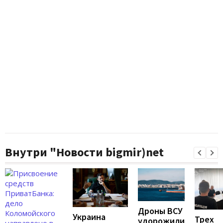
Внутри "Новости bigmir)net
Дроны ВСУ
Украина
Трех
удорожили