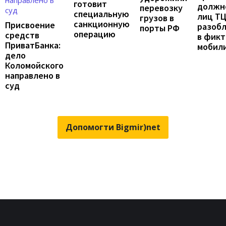
готовит
должн
перевозку
специальную
лиц Т
грузов в
санкционную
Присвоение
разоб
порты РФ
операцию
средств
в фик
ПриватБанка:
мобил
дело
Коломойского
направлено в
суд
Допомогти Bigmir)net