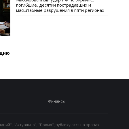
погибшие, десятки пострадавших и
масштабные разрушения в пяти регионах
Дроны ВСУ удорожили
Трех должностных 
перевозку грузов в
ТЦК разоблачили в
ацию
порты РФ
фиктивных
мобилизациях
Финансы
аний", "Актуально", "Промо", публикуются на правах