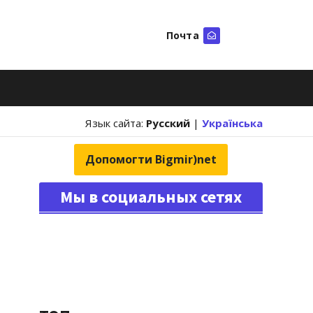
Почта
Искать
Язык сайта:
Русский
|
Українська
Допомогти Bigmir)net
Мы в социальных сетях