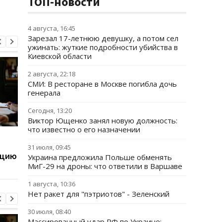
ТОП-новости
4 августа, 16:45
Зарезал 17-летнюю девушку, а потом сел
ужинать: жуткие подробности убийства в
Киевской области
2 августа, 22:18
СМИ: В ресторане в Москве погибла дочь
генерала
Сегодня, 13:20
Виктор Ющенко занял новую должность:
что известно о его назначении
Дроны ВСУ удорожили
Трех должностных 
перевозку грузов в
ТЦК разоблачили в
31 июля, 09:45
ацию
порты РФ
фиктивных
Украина предложила Польше обменять
мобилизациях
МиГ-29 на дроны: что ответили в Варшаве
1 августа, 10:36
Нет ракет для "пэтриотов" - Зеленский
30 июля, 08:40
Массированный удар РФ по Украине: