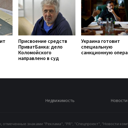
ит
Присвоение средств
Украина готовит
ПриватБанка: дело
специальную
Коломойского
санкционную опер
направлено в суд
Недвижимость
Новости
 отмеченные знаками "Реклама", "PR", "Спецпроект", "Новости комп