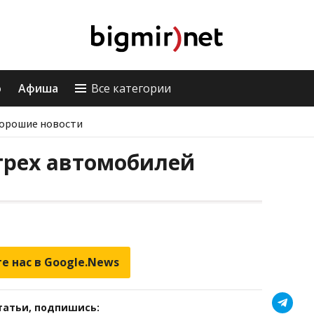
о
Афиша
Все категории
орошие новости
трех автомобилей
е нас в Google.News
татьи, подпишись: