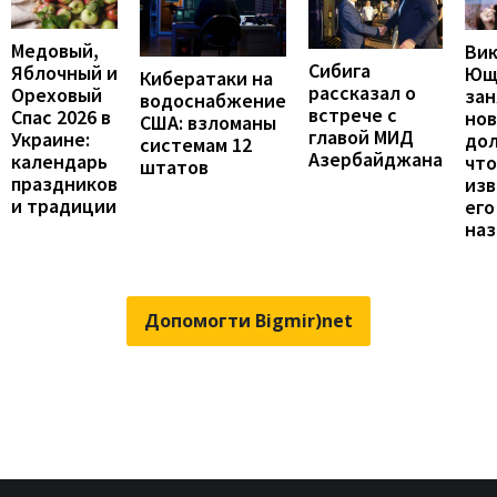
Медовый,
Ви
Сибига
Яблочный и
Ющ
Кибератаки на
рассказал о
Ореховый
зан
водоснабжение
встрече с
Спас 2026 в
но
США: взломаны
главой МИД
Украине:
до
системам 12
Азербайджана
календарь
что
штатов
праздников
изв
и традиции
его
наз
Допомогти Bigmir)net