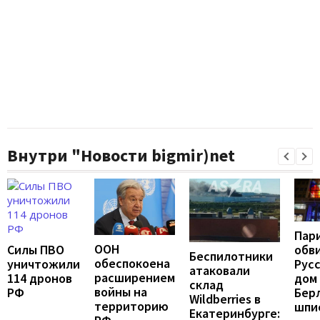
Внутри "Новости bigmir)net
Пар
ООН
Силы ПВО
обв
Беспилотники
обеспокоена
уничтожили
Рус
атаковали
расширением
114 дронов
дом 
склад
войны на
РФ
Бер
Wildberries в
территорию
шпи
Екатеринбурге: