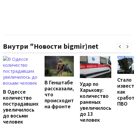
Внутри "Новости bigmir)net
Стало
В Генштабе
Удар по
извест
рассказали,
Харькову:
В Одессе
как
что
количество
количество
срабо
происходит
раненых
пострадавших
ПВО
на фронте
увеличилось
увеличилось
до 13
до восьми
человек
человек