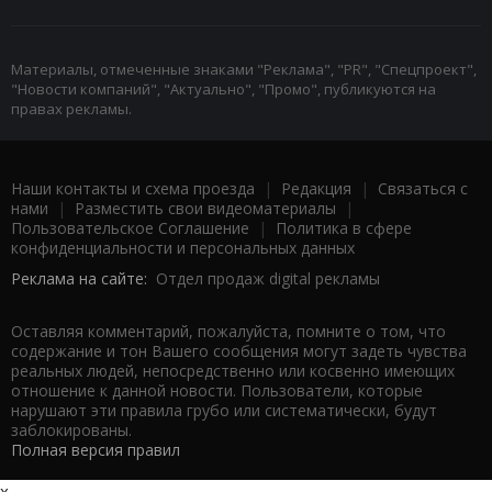
Материалы, отмеченные знаками "Реклама", "PR", "Спецпроект",
"Новости компаний", "Актуально", "Промо", публикуются на
правах рекламы.
Наши контакты и схема проезда
|
Редакция
|
Связаться с
нами
|
Разместить свои видеоматериалы
|
Пользовательское Соглашение
|
Политика в сфере
конфиденциальности и персональных данных
Реклама на сайте:
Отдел продаж digital рекламы
Оставляя комментарий, пожалуйста, помните о том, что
содержание и тон Вашего сообщения могут задеть чувства
реальных людей, непосредственно или косвенно имеющих
отношение к данной новости. Пользователи, которые
нарушают эти правила грубо или систематически, будут
заблокированы.
Полная версия правил
x