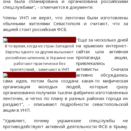
она была спланирована и организована российскими
спецслужбами", - отмечается в документе.
Члены УНП не верят, что ленточки были изготовлены
обычными жителями Севастополя и считают, что за
акцией стоит российская ФСБ.
"Еще за несколько дней
на крымских интернет-
В то время, когда из стран Западной
сайтах шла активная
Европы одного за другим высылают
пропаганда акции,
российских шпионов, в Украине они
привлекались
работают практически без
активисты. Сначала
препятствий, - замечают в УНП
активно обсуждалась
сама идея, потом была создана какая-то мифическая
организация молодых людей, которые сразу
организованно получили тысячи фабрично изготовленных
ленточек, и четко по плану в разных районах города их
раздают", - описывают подробности севастопольской
акции в УНП.
"Удивляет, почему украинские спецслужбы не
противодействуют активной деятельности ФСБ в Крыму.