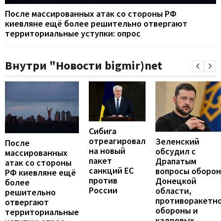
После массированных атак со стороны РФ
киевляне ещё более решительно отвергают
территориальные уступки: опрос
Внутри "Новости bigmir)net
Сибига
отреагировал
Зеленский
После
на новый
обсудил с
массированных
пакет
Драпатым
атак со стороны
санкций ЕС
вопросы оборо
РФ киевляне ещё
против
Донецкой
более
России
области,
решительно
противоракетн
отвергают
обороны и
территориальные
кадровых