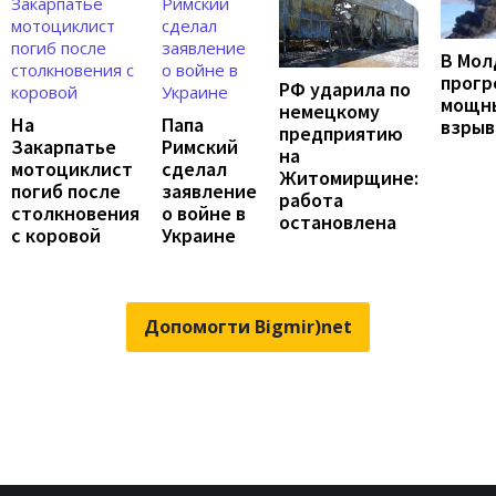
В Мол
прогр
РФ ударила по
мощн
немецкому
На
Папа
взрыв
предприятию
Закарпатье
Римский
на
мотоциклист
сделал
Житомирщине:
погиб после
заявление
работа
столкновения
о войне в
остановлена
с коровой
Украине
Допомогти Bigmir)net