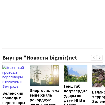
Внутри "Новости bigmir)net
Генштаб
Энергосистема
подтвердил
Балли
Зеленский
выдержала
удары по
террор
проводит
рекордную
двум НПЗ в
Зелен
переговоры
августовскую
России