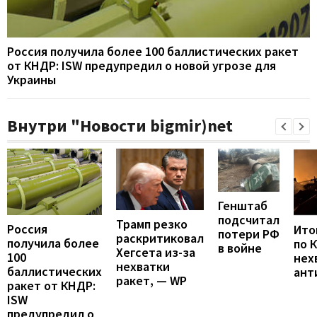
Россия получила более 100 баллистических ракет
от КНДР: ISW предупредил о новой угрозе для
Украины
Внутри "Новости bigmir)net
Генштаб
подсчитал
Трамп резко
Россия
Итог
потери РФ
раскритиковал
получила более
по 
в войне
Хегсета из-за
100
нех
нехватки
баллистических
ант
ракет, — WP
ракет от КНДР:
ISW
предупредил о