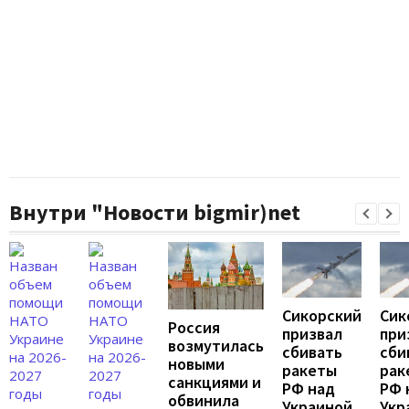
Внутри "Новости bigmir)net
Сикорский
Сик
Россия
призвал
при
возмутилась
сбивать
сби
новыми
ракеты
рак
санкциями и
РФ над
РФ 
обвинила
Украиной
Укр