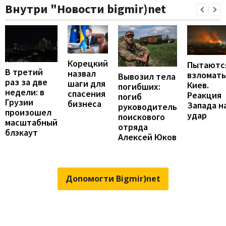
Внутри "Новости bigmir)net
Корецкий
Пытаютс
В третий
назвал
взломать
Вывозил тела
раз за две
шаги для
Киев.
погибших:
недели: в
спасения
Реакция
погиб
Грузии
бизнеса
Запада н
руководитель
произошел
удар
поискового
масштабный
отряда
блэкаут
Алексей Юков
Допомогти Bigmir)net