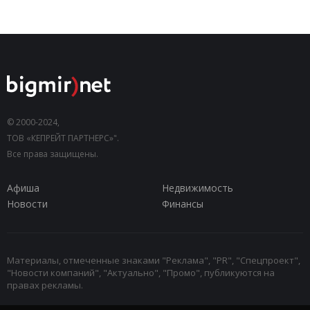
© 2000-2024,
ТОВ «КЕПРЕЙТ ПАРТНЕРС»".
Все права защищены.
Афиша
Недвижимость
Новости
Финансы
Материалы, отмеченные знаками "Реклама", "PR", "Спецпроект",
"Новости компаний", "Актуально", "Промо", публикуются на
правах рекламы.