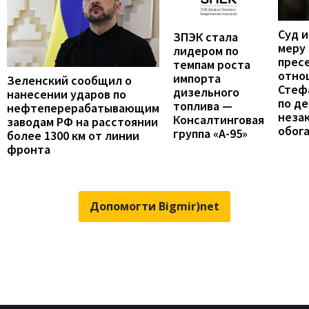
Суд 
ЗПЭК стала
меру
лидером по
прес
темпам роста
отно
импорта
Зеленский сообщил о
Стеф
дизельного
нанесении ударов по
по де
топлива —
нефтеперерабатывающим
неза
Консалтинговая
заводам РФ на расстоянии
обог
группа «А-95»
более 1300 км от линии
фронта
Допомогти Bigmir)net