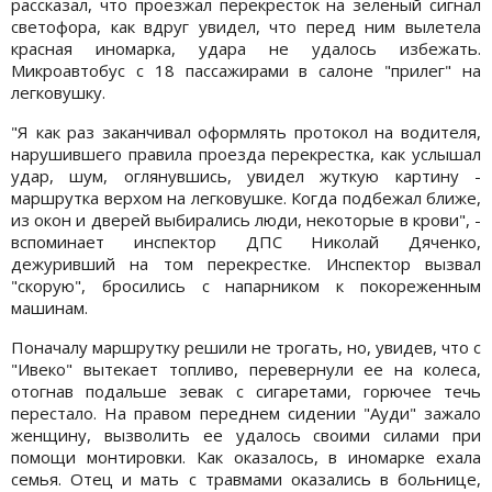
рассказал, что проезжал перекресток на зеленый сигнал
светофора, как вдруг увидел, что перед ним вылетела
красная иномарка, удара не удалось избежать.
Микроавтобус с 18 пассажирами в салоне "прилег" на
легковушку.
"Я как раз заканчивал оформлять протокол на водителя,
нарушившего правила проезда перекрестка, как услышал
удар, шум, оглянувшись, увидел жуткую картину -
маршрутка верхом на легковушке. Когда подбежал ближе,
из окон и дверей выбирались люди, некоторые в крови", -
вспоминает инспектор ДПС Николай Дяченко,
дежуривший на том перекрестке. Инспектор вызвал
"скорую", бросились с напарником к покореженным
машинам.
Поначалу маршрутку решили не трогать, но, увидев, что с
"Ивеко" вытекает топливо, перевернули ее на колеса,
отогнав подальше зевак с сигаретами, горючее течь
перестало. На правом переднем сидении "Ауди" зажало
женщину, вызволить ее удалось своими силами при
помощи монтировки. Как оказалось, в иномарке ехала
семья. Отец и мать с травмами оказались в больнице,