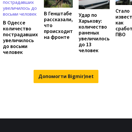
Стало
В Генштабе
Удар по
извест
рассказали,
Харькову:
В Одессе
как
что
количество
количество
срабо
происходит
раненых
пострадавших
ПВО
на фронте
увеличилось
увеличилось
до 13
до восьми
человек
человек
Допомогти Bigmir)net