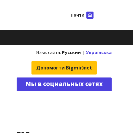
Почта
Искать
Язык сайта:
Русский
|
Українська
Допомогти Bigmir)net
Мы в социальных сетях