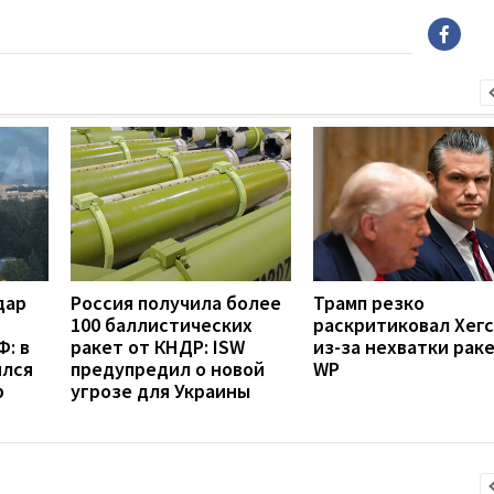
дар
Россия получила более
Трамп резко
100 баллистических
раскритиковал Хег
: в
ракет от КНДР: ISW
из-за нехватки рак
ился
предупредил о новой
WP
р
угрозе для Украины