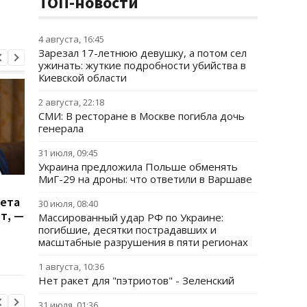
ТОП-новости
4 августа, 16:45
Зарезал 17-летнюю девушку, а потом сел
ужинать: жуткие подробности убийства в
Киевской области
2 августа, 22:18
СМИ: В ресторане в Москве погибла дочь
генерала
31 июля, 09:45
Украина предложила Польше обменять
МиГ-29 на дроны: что ответили в Варшаве
Генштаб подсчитал
Итоги 5.8: Удар по К
сета
потери РФ в войне
и нехватка
30 июля, 08:40
ет, —
антибаллистики
Массированный удар РФ по Украине:
погибшие, десятки пострадавших и
масштабные разрушения в пяти регионах
1 августа, 10:36
Нет ракет для "пэтриотов" - Зеленский
31 июля, 01:36