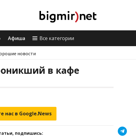
о
Афиша
Все категории
орошие новости
роникший в кафе
е нас в Google.News
татьи, подпишись: