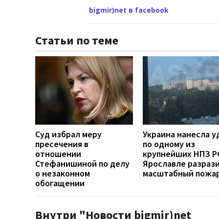
bigmir)net в facebook
Статьи по теме
Суд избрал меру
Украина нанесла у
пресечения в
по одному из
отношении
крупнейших НПЗ РФ
Стефанишиной по делу
Ярославле разраз
о незаконном
масштабный пожа
обогащении
Внутри "Новости bigmir)net