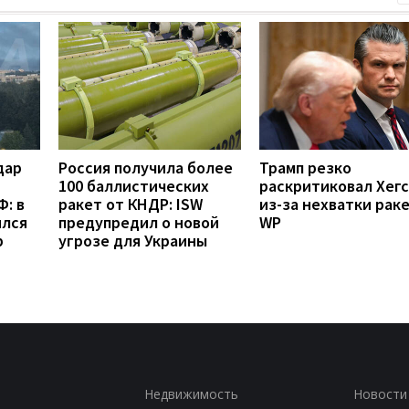
дар
Россия получила более
Трамп резко
100 баллистических
раскритиковал Хег
: в
ракет от КНДР: ISW
из-за нехватки рак
ился
предупредил о новой
WP
р
угрозе для Украины
Недвижимость
Новости