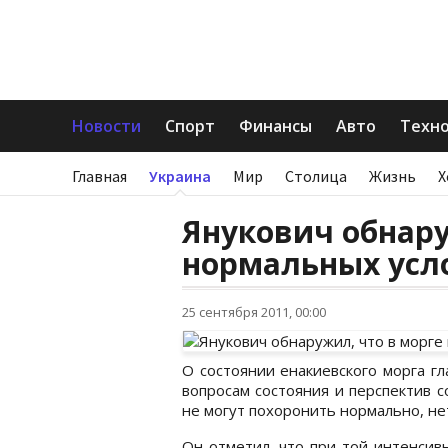
Новости
Спорт
Финансы
Авто
Техн
Главная
Украина
Мир
Столица
Жизнь
Х
Янукович обнару
нормальных усл
25 сентября 2011, 00:00
О состоянии енакиевского морга гл
вопросам состояния и перспектив 
не могут похоронить нормально, нет
Он отметил, что при той интенсивн