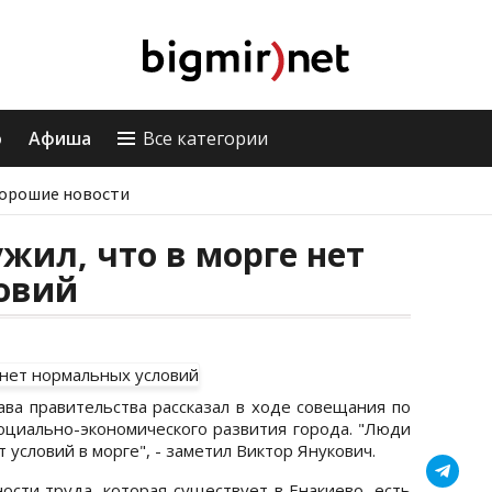
о
Афиша
Все категории
орошие новости
жил, что в морге нет
овий
ава правительства рассказал в ходе совещания по
социально-экономического развития города. "Люди
 условий в морге", - заметил Виктор Янукович.
ости труда, которая существует в Енакиево, есть