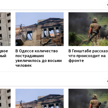
двое
В Одессе количество
В Генштабе рассказ
ный
пострадавших
что происходит на
увеличилось до восьми
фронте
человек