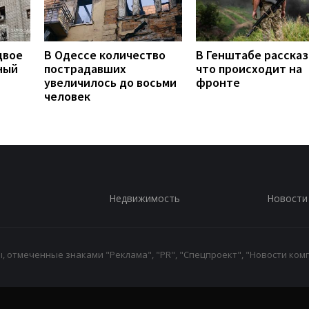
двое
В Одессе количество
В Генштабе рассказ
ный
пострадавших
что происходит на
увеличилось до восьми
фронте
человек
Недвижимость
Новости
 отмеченные знаками "Реклама", "PR", "Спецпроект", "Новости комп