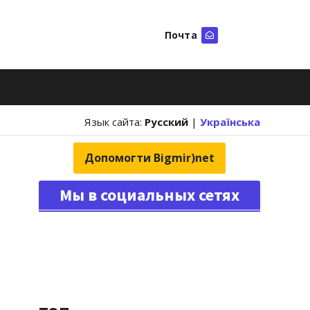
Почта
Искать
Язык сайта:
Русский
|
Українська
Допомогти Bigmir)net
Мы в социальных сетях