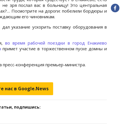
 не зря послал вас в больницу! Это центральная
инах?… Посмотрите на дороги: побелили бордюры и
вождающим его чиновникам.
а дал указание ускорить поставку оборудования в
ля,
во время рабочей поездки в город Енакиево
ч
примет участие в торжественном пуске домны и
а пресс-конференция премьер-министра.
е нас в Google.News
татьи, подпишись: