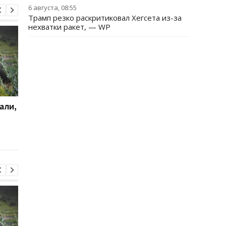
6 августа, 08:55
Трамп резко раскритиковал Хегсета из-за
нехватки ракет, — WP
али,
Удар по Харькову:
Стало известно, как
количество раненых
сработала ПВО
увеличилось до 13
человек