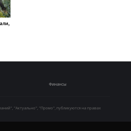
али,
Удар по Харькову:
Стало известно, как
количество раненых
сработала ПВО
увеличилось до 13
человек
Финансы
аний", "Актуально", "Промо", публикуются на правах