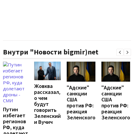
Внутри "Новости bigmir)net
Жовква
"Адские"
"Адские"
рассказал,
санкции
санкции
о чем
США
США
будут
против РФ:
против РФ:
Путин
говорить
реакция
реакция
избегает
Зеленский
Зеленского
Зеленского
регионов
и Вучич
РФ, куда
долетают