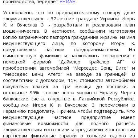
производства, передает
УНИАН
.
Установлено, что по предварительному сговору двое
злоумышленников - 32-летние граждане Украины Игорь
К. и Вячеслав З. - разработали и реализовали план
мошенничества. В частности, сообщники изготовили
копию заграничного паспорта гражданина Украины на имя
несуществующего лица, по которому Игорь К.
представлялся частным предпринимателем. На
вымышленную фамилию и заключались соглашения с
немецкой фирмой "Даймлер Крайслер АГ" о
приобретении автомобилей "Мерседес Бенц Вито" и
"Мерседес Бенц Атего" на заводе за границей. В
соответствии с договором, 15% стоимости автомобилей
покупатель платил за три месяца до поставки, а
остальные 85% - после ввоза машин в Украину. Через
банковские счета, открытые в Латвийской Республике,
сообщники Игоря К. и Вячеслава З. перечислили в
Германию предоплату. Причем, чтобы подтвердить, что
несуществующее частное предприятие имеет
финансовые возможности для полного расчета,
злоумышленники изготовили и предъявили иностранным
партнерам фиктивные справки о согласии одного из