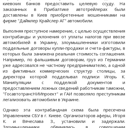
киевских банков предоставить целевую ссуду. На
заказанных в Прибалтике автотрейлерах были
доставлены в Киев приобретенные мошенниками на
фирме "Даймлер Крайслер АГ" автомобили.
Выполняя преступное намерение, с целью осуществления
контрабанды и уклонения от уплаты налогов при ввозе
автомобилей в Украину, злоумышленники изготовили
поддельные договоры купли-продажи и счета-фактуры, в
которых была занижена реальная стоимость соглашения.
Например, по фальшивым договорам, груз из Германии
уже адресовался не частному предпринимателю, а одной
из фиктивных коммерческих структур столицы, за
директора которой подделывал подписи Игорь К.
Манипуляции с подделкой документов и
предоставлением ложных сведений работникам таможни,
"ГосавтотрансНИИпроект" и ГАИ позволяло преступникам
легализовать автомобили в Украине.
Однако эта контрабандная схема была пресечена
Управлением СБУ в г. Киеве. Организаторов аферы, Игоря
К. и Вячеслава З., установили и задержали.
Злоумышленники обвинялись в совершении