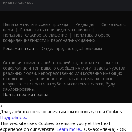
правах рекламы.
Наши контакты и схема проезда
|
Редакция
|
Связаться с
нами
|
Разместить свои видеоматериалы
|
Пользовательское Соглашение
|
Политика в сфере
конфиденциальности и персональных данных
Реклама на сайте:
Отдел продаж digital рекламы
Оставляя комментарий, пожалуйста, помните о том, что
содержание и тон Вашего сообщения могут задеть чувства
реальных людей, непосредственно или косвенно имеющих
отношение к данной новости. Пользователи, которые
нарушают эти правила грубо или систематически, будут
заблокированы.
Полная версия правил
x
Для удобства пользования сайтом используются Cookies.
Подробнее...
This website uses Cookies to ensure you get the best
experience on our website.
Learn more...
Ознакомлен(а) / OK