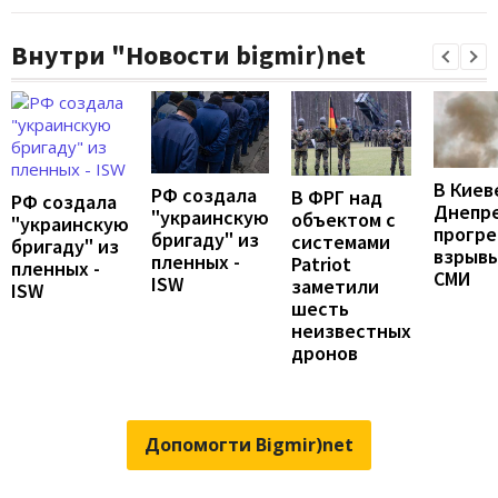
Внутри "Новости bigmir)net
В Киев
РФ создала
В ФРГ над
РФ создала
Днепр
"украинскую
объектом с
"украинскую
прогр
бригаду" из
системами
бригаду" из
взрывы
пленных -
Patriot
пленных -
СМИ
ISW
заметили
ISW
шесть
неизвестных
дронов
Допомогти Bigmir)net