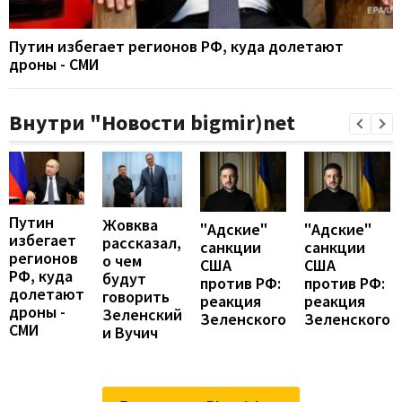
Путин избегает регионов РФ, куда долетают
дроны - СМИ
Внутри "Новости bigmir)net
Путин
Жовква
"Адские"
"Адские"
избегает
рассказал,
санкции
санкции
регионов
о чем
США
США
РФ, куда
будут
против РФ:
против РФ:
долетают
говорить
реакция
реакция
дроны -
Зеленский
Зеленского
Зеленского
СМИ
и Вучич