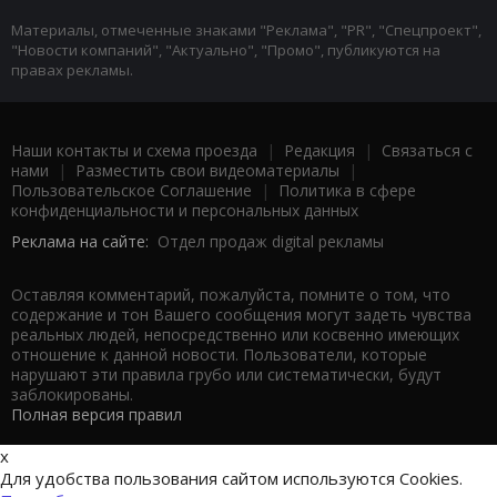
Материалы, отмеченные знаками "Реклама", "PR", "Спецпроект",
"Новости компаний", "Актуально", "Промо", публикуются на
правах рекламы.
Наши контакты и схема проезда
|
Редакция
|
Связаться с
нами
|
Разместить свои видеоматериалы
|
Пользовательское Соглашение
|
Политика в сфере
конфиденциальности и персональных данных
Реклама на сайте:
Отдел продаж digital рекламы
Оставляя комментарий, пожалуйста, помните о том, что
содержание и тон Вашего сообщения могут задеть чувства
реальных людей, непосредственно или косвенно имеющих
отношение к данной новости. Пользователи, которые
нарушают эти правила грубо или систематически, будут
заблокированы.
Полная версия правил
x
Для удобства пользования сайтом используются Cookies.