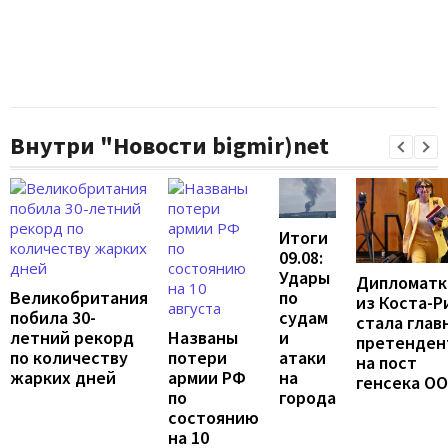
Внутри "Новости bigmir)net
Итоги
09.08:
Удары
Дипломатк
по
Великобритания
из Коста-Р
судам
побила 30-
стала глав
и
летний рекорд
Названы
претенден
атаки
по количеству
потери
на пост
на
жарких дней
армии РФ
генсека О
города
по
состоянию
на 10