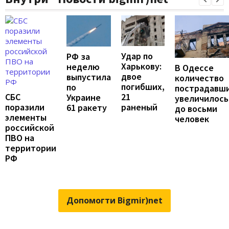
Удар по
РФ за
Харькову:
неделю
В Одессе
двое
выпустила
количество
погибших,
по
пострадавш
21
СБС
Украине
увеличилось
раненый
поразили
61 ракету
до восьми
элементы
человек
российской
ПВО на
территории
РФ
Допомогти Bigmir)net